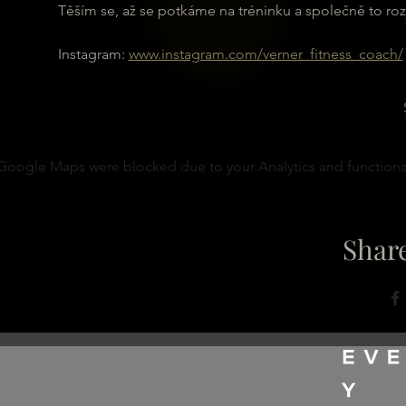
Těším se, až se potkáme na tréninku a společně to r
Instagram: 
www.instagram.com/verner_fitness_coach/
Google Maps were blocked due to your Analytics and functional
Share