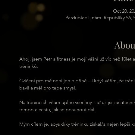
Oct 20, 20
Pardubice I, nám. Republiky 56,
Abou
Ahoj, jsem Petr a fitness je mojí vášní už víc než 10le
tréninků.
Cvičení pro mě není jen o dřině – i když věřím, že trén
bavil a měl pro tebe smysl.
Na trénincích vítám úplně všechny – ať už jsi začátečn
tempo a cestu, jak se posunout dál.
Mým cílem je, abys díky tréninku získal/a nejen lepší ko