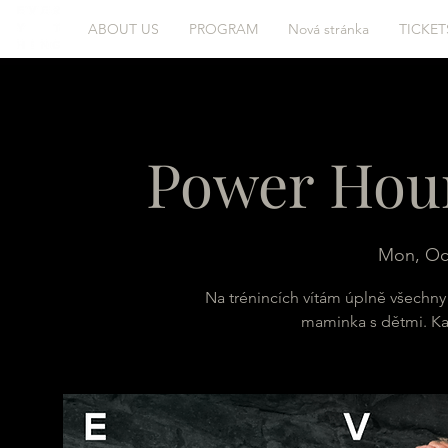
ABOUT US
PROGRAM
Nová stránka
TICKET
Power Hour
Mon, Oc
Na trénincích vítám úplně všechny 
maminka s dětmi. Ka