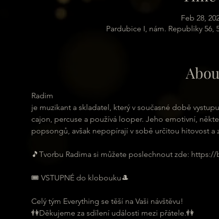
Feb 28, 20
Pardubice I, nám. Republiky 56,
Abou
Radim
je muzikant a skladatel, který v současné době vystup
cajon, percuse a používá looper. Jeho emotivní, někt
popsongů, avšak nepopírají v sobě určitou hitovost a
🎵Tvorbu Radima si můžete poslechnout zde: https:/
🎟 VSTUPNÉ do klobouku🎩
Celý tým Everything se těší na Vaši návštěvu!
👫Děkujeme za sdílení události mezi přátele.👫