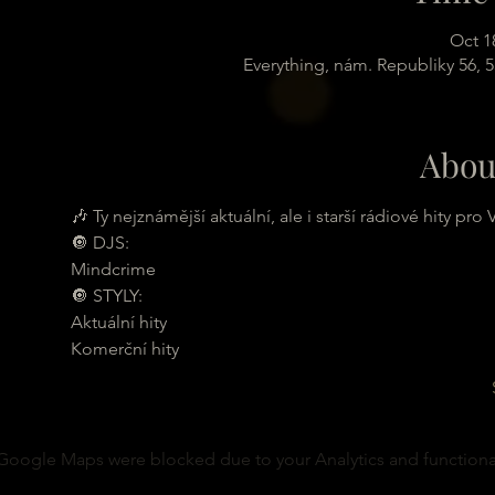
Oct 1
Everything, nám. Republiky 56, 
Abou
🎶 Ty nejznámější aktuální, ale i starší rádiové hity p
🔘 DJS:
Mindcrime
🔘 STYLY:
Aktuální hity
Komerční hity
Google Maps were blocked due to your Analytics and functional