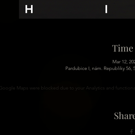
Time 
Mar 12, 20
Pardubice I, nám. Republiky 56,
Google Maps were blocked due to your Analytics and functional
Share