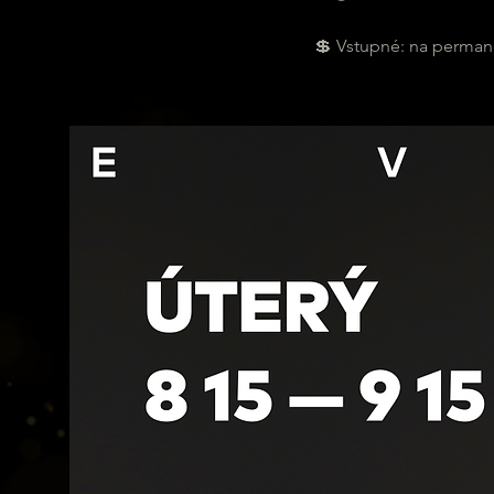
💲 Vstupné: na permane