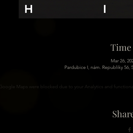
Time 
Mar 26, 20
Pardubice I, nám. Republiky 56,
Google Maps were blocked due to your Analytics and functional
Share