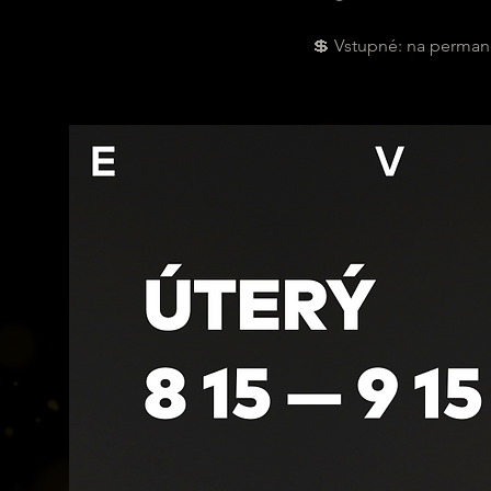
💲 Vstupné: na permane