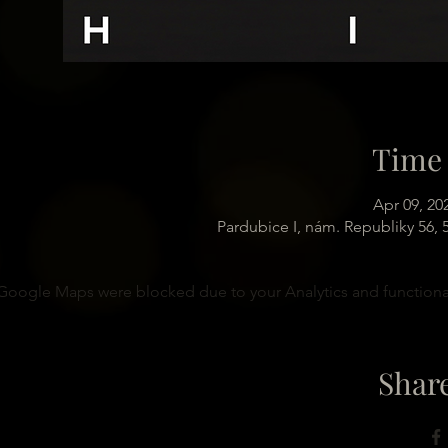
Time 
Apr 09, 20
Pardubice I, nám. Republiky 56,
Google Maps were blocked due to your Analytics and functional
Share