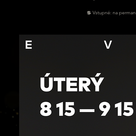
💲 Vstupné: na permane