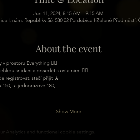
Jun 11, 2024, 8:15 AM – 9:15 AM
ice I, nám. Republiky 56, 530 02 Pardubice I-Zelené Předměstí,
About the event
 v prostoru Everything 🧘‍♀
 lehkou snídani a posedět s ostatními 🧘‍♂
registrovat, stačí přijít 🧘
150,- a jednorázové 180,- 
Show More
 Analytics and functional cookie settings.