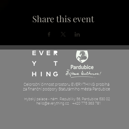
Share this event
Celoroční činnost prostoru EVERYTHING probíhá
za finanční podpory Statutárního města Pardubice
Hybský palace - nám. Republiky 56, Pardubice 530 02
hello@everything.cz
+420 775 363 781