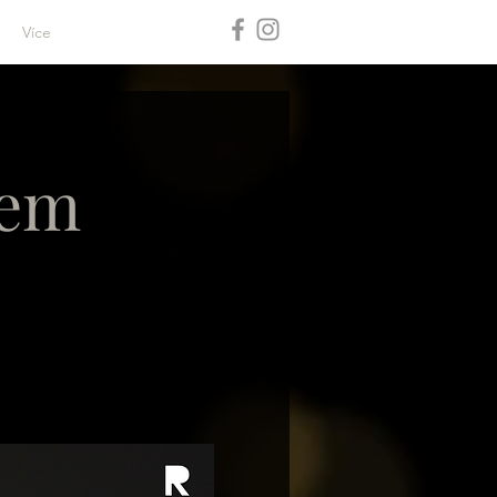
Více
lem