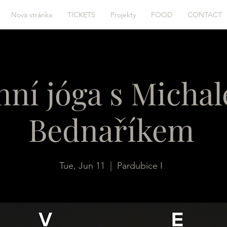
Nová stránka
TICKETS
Projekty
FOOD
CONTACT
nní jóga s Micha
Bednaříkem
Tue, Jun 11
  |  
Pardubice I