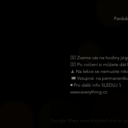
Pardub
🧘‍♀ Zveme vás na hodiny jógy
🧘‍♂ Po cvičení si můžete dát
🧘 Na lekce se nemusíte nikde 
 🎟 Vstupné: na permanentku 
◾ Pro další info SLEDUJ ⤵
www.everything.cz
Google Maps were blocked due to your