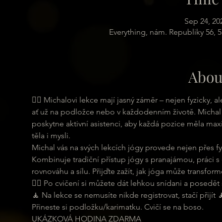
Sep 24, 20
Everything, nám. Republiky 56, 
Abou
🧘‍♀ Michalovi lekce mají jasný záměr – nejen fyzicky,
ať už na podložce nebo v každodenním životě. Michal 
poskytne aktivní asistenci, aby každá pozice měla maxi
těla i mysli.
Michal vás na svých lekcích jógy provede nejen přes fyz
Kombinuje tradiční přístup jógy s pranajámou, práci s
rovnováhu a sílu. Přijďte zažít, jak jóga může transformo
🧘‍♂ Po cvičení si můžete dát lehkou snídani a posedět s
🧘 Na lekce se nemusíte nikde registrovat, stačí přijít 
Přineste si podložku/karimatku. Cvičí se na boso.
UKÁZKOVÁ HODINA ZDARMA