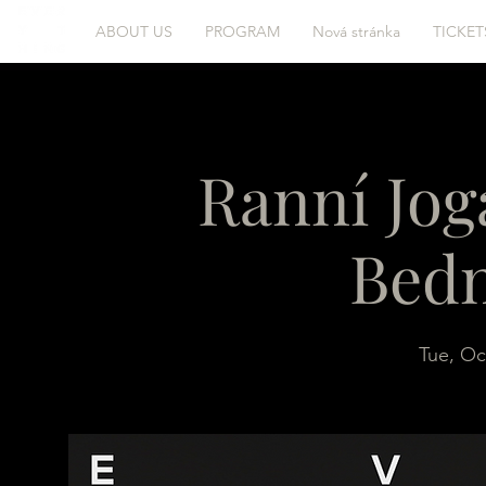
ABOUT US
PROGRAM
Nová stránka
TICKET
Ranní Jog
Bed
Tue, Oc