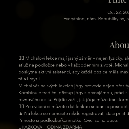
Oct 22, 20
Everything, nám. Republiky 56, 
Abou
🧘‍♀ Michalovi lekce mají jasný záměr – nejen fyzicky,
ať už na podložce nebo v každodenním životě. Michal 
poskytne aktivní asistenci, aby každá pozice měla maxi
těla i mysli.
Michal vás na svých lekcích jógy provede nejen přes fyz
Kombinuje tradiční přístup jógy s pranajámou, práci s
rovnováhu a sílu. Přijďte zažít, jak jóga může transformo
🧘‍♂ Po cvičení si můžete dát lehkou snídani a posedět s
🧘 Na lekce se nemusíte nikde registrovat, stačí přijít 
Přineste si podložku/karimatku. Cvičí se na boso.
UKÁZKOVÁ HODINA ZDARMA