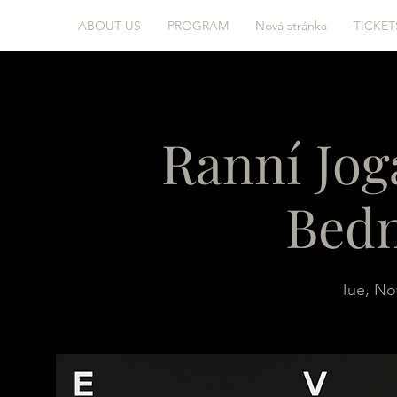
ABOUT US
PROGRAM
Nová stránka
TICKET
Ranní Jog
Bed
Tue, No