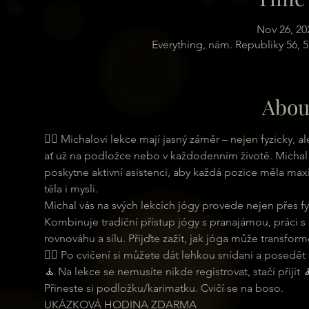
Nov 26, 20
Everything, nám. Republiky 56, 
Abou
🧘‍♀ Michalovi lekce mají jasný záměr – nejen fyzicky,
ať už na podložce nebo v každodenním životě. Michal 
poskytne aktivní asistenci, aby každá pozice měla maxi
těla i mysli.
Michal vás na svých lekcích jógy provede nejen přes fyz
Kombinuje tradiční přístup jógy s pranajámou, práci s
rovnováhu a sílu. Přijďte zažít, jak jóga může transformo
🧘‍♂ Po cvičení si můžete dát lehkou snídani a posedět s
🧘 Na lekce se nemusíte nikde registrovat, stačí přijít 
Přineste si podložku/karimatku. Cvičí se na boso.
UKÁZKOVÁ HODINA ZDARMA