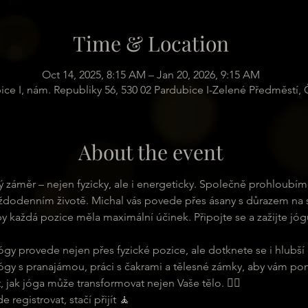
Time & Location
Oct 14, 2025, 8:15 AM – Jan 20, 2026, 9:15 AM
ice I, nám. Republiky 56, 530 02 Pardubice I-Zelené Předměstí,
About the event
sný záměr – nejen fyzicky, ale i energeticky. Společně prohloubí
ždodenním životě. Michal vás povede přes ásany s důrazem na sp
aby každá pozice měla maximální účinek. Připojte se a zažijte jóg
ógy provede nejen přes fyzické pozice, ale dotknete se i hlubší 
ógy s pranajámou, práci s čakrami a tělesné zámky, aby vám pom
t, jak jóga může transformovat nejen Vaše tělo. 🧘‍♂
registrovat, stačí přijít 🧘