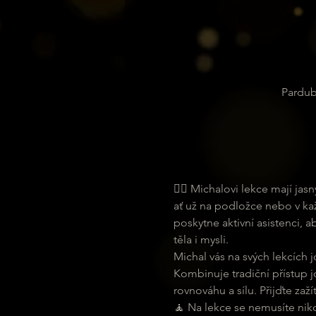
Pardub
🧘‍♀ Michalovi lekce mají ja
ať už na podložce nebo v ka
poskytne aktivní asistenci, 
těla i mysli.
Michal vás na svých lekcích j
Kombinuje tradiční přístup j
rovnováhu a sílu. Přijďte zaží
🧘 Na lekce se nemusíte nikde 