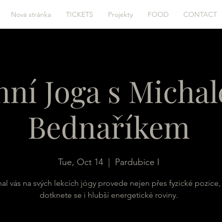
Nová stránka
TICKETS
Projekty
FOOD
CONTACT
nní Joga s Micha
Bednaříkem
Tue, Oct 14
  |  
Pardubice I
al vás na svých lekcích jógy provede nejen přes fyzické pozice,
dotknete se i hlubší energetické roviny.