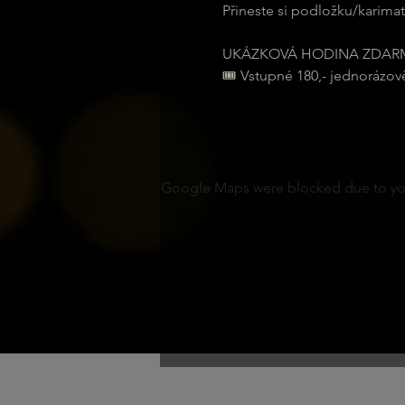
Přineste si podložku/karimat
UKÁZKOVÁ HODINA ZDAR
🎟 Vstupné 180,- jednorázov
Google Maps were blocked due to your