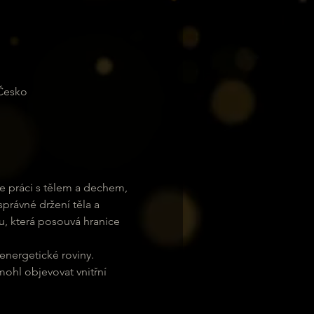
 Česko
me práci s tělem a dechem, 
rávné držení těla a 
u, která posouvá hranice 
energetické roviny. 
ohl objevovat vnitřní 