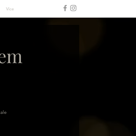
Více
lem
 ale