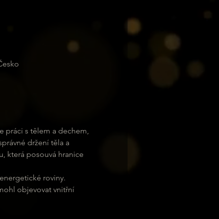
 Česko
me práci s tělem a dechem, 
rávné držení těla a 
u, která posouvá hranice 
energetické roviny. 
ohl objevovat vnitřní 