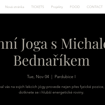
Nová stránka
TICKETS
Projekty
FOOD
CONTACT
nní Joga s Micha
Bednaříkem
Tue, Nov 04
  |  
Pardubice I
al vás na svých lekcích jógy provede nejen přes fyzické pozice,
dotknete se i hlubší energetické roviny.