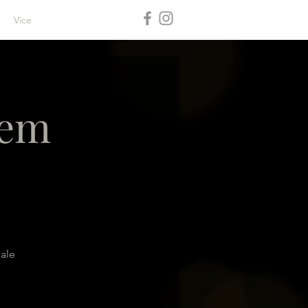
Více
lem
 ale