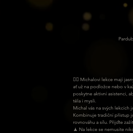
Pardub
🧘‍♀ Michalovi lekce mají ja
ať už na podložce nebo v ka
poskytne aktivní asistenci, 
těla i mysli.
Michal vás na svých lekcích j
Kombinuje tradiční přístup j
rovnováhu a sílu. Přijďte zaží
🧘 Na lekce se nemusíte nikde 