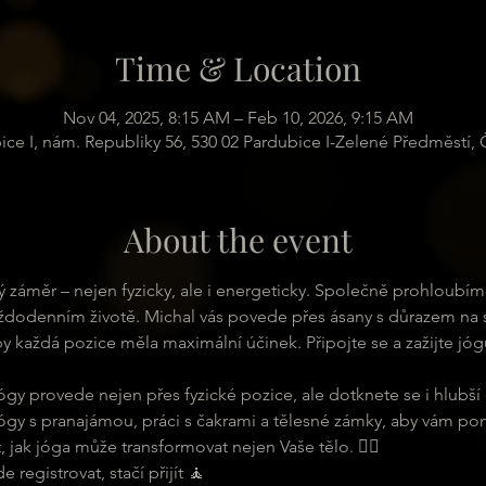
Time & Location
Nov 04, 2025, 8:15 AM – Feb 10, 2026, 9:15 AM
ice I, nám. Republiky 56, 530 02 Pardubice I-Zelené Předměstí,
About the event
sný záměr – nejen fyzicky, ale i energeticky. Společně prohloubí
ždodenním životě. Michal vás povede přes ásany s důrazem na sp
aby každá pozice měla maximální účinek. Připojte se a zažijte jóg
ógy provede nejen přes fyzické pozice, ale dotknete se i hlubší 
ógy s pranajámou, práci s čakrami a tělesné zámky, aby vám pom
t, jak jóga může transformovat nejen Vaše tělo. 🧘‍♂
registrovat, stačí přijít 🧘