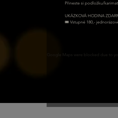
Přineste si podložku/karimat
UKÁZKOVÁ HODINA ZDAR
🎟 Vstupné 180,- jednorázov
Google Maps were blocked due to your