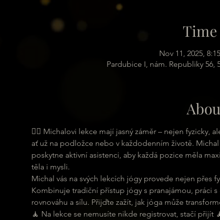
Time 
Nov 11, 2025, 8:1
Pardubice I, nám. Republiky 56,
Abou
🧘‍♀ Michalovi lekce mají jasný záměr – nejen fyzicky,
ať už na podložce nebo v každodenním životě. Michal 
poskytne aktivní asistenci, aby každá pozice měla maxi
těla i mysli.
Michal vás na svých lekcích jógy provede nejen přes fyz
Kombinuje tradiční přístup jógy s pranajámou, práci s
rovnováhu a sílu. Přijďte zažít, jak jóga může transformo
🧘 Na lekce se nemusíte nikde registrovat, stačí přijít 