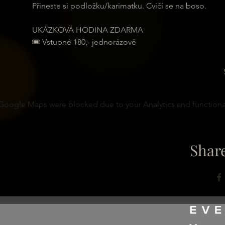
Přineste si podložku/karimatku. Cvičí se na boso.
UKÁZKOVÁ HODINA ZDARMA
🎟 Vstupné 180,- jednorázově
Google Maps were blocked due to your Analytics and functional
Share