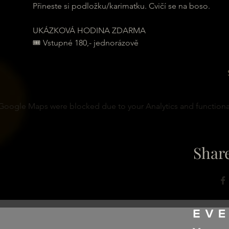
Přineste si podložku/karimatku. Cvičí se na boso.
UKÁZKOVÁ HODINA ZDARMA
🎟 Vstupné 180,- jednorázově
Google Maps were blocked due to your Analytics and functional
Share