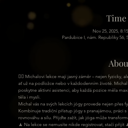
Time 
Nov 25, 2025, 8:1
Pardubice I, nám. Republiky 56,
Abou
🧘‍♀ Michalovi lekce mají jasný záměr – nejen fyzicky,
ať už na podložce nebo v každodenním životě. Michal 
poskytne aktivní asistenci, aby každá pozice měla maxi
těla i mysli.
Michal vás na svých lekcích jógy provede nejen přes fyz
Kombinuje tradiční přístup jógy s pranajámou, práci s
rovnováhu a sílu. Přijďte zažít, jak jóga může transformo
🧘 Na lekce se nemusíte nikde registrovat, stačí přijít 