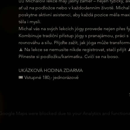
🧘‍♀ Michalovi lekce mají jasný záměr – nejen fyzicky,
ať už na podložce nebo v každodenním životě. Michal 
poskytne aktivní asistenci, aby každá pozice měla maxi
těla i mysli.
Michal vás na svých lekcích jógy provede nejen přes fyz
Kombinuje tradiční přístup jógy s pranajámou, práci s
rovnováhu a sílu. Přijďte zažít, jak jóga může transformo
🧘 Na lekce se nemusíte nikde registrovat, stačí přijít 
Přineste si podložku/karimatku. Cvičí se na boso.
UKÁZKOVÁ HODINA ZDARMA
🎟 Vstupné 180,- jednorázově
Google Maps were blocked due to your Analytics and functional