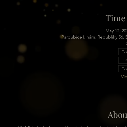
Time 
May 12, 20
Pardubice I, nám. Republiky 56,
Tue
Tue
Tue
Vie
Abou