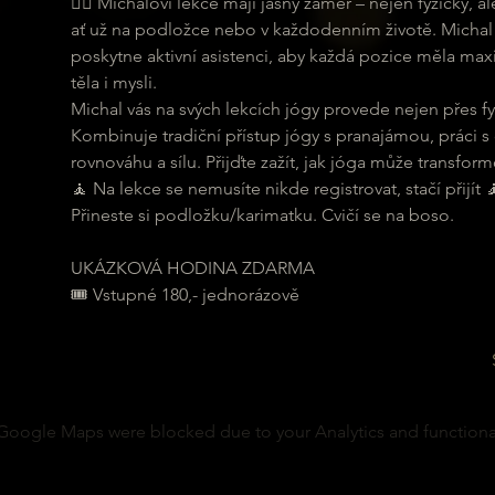
🧘‍♀ Michalovi lekce mají jasný záměr – nejen fyzicky,
ať už na podložce nebo v každodenním životě. Michal 
poskytne aktivní asistenci, aby každá pozice měla maxi
těla i mysli.
Michal vás na svých lekcích jógy provede nejen přes fyz
Kombinuje tradiční přístup jógy s pranajámou, práci s
rovnováhu a sílu. Přijďte zažít, jak jóga může transformo
🧘 Na lekce se nemusíte nikde registrovat, stačí přijít 
Přineste si podložku/karimatku. Cvičí se na boso.
UKÁZKOVÁ HODINA ZDARMA
🎟 Vstupné 180,- jednorázově
Google Maps were blocked due to your Analytics and functional