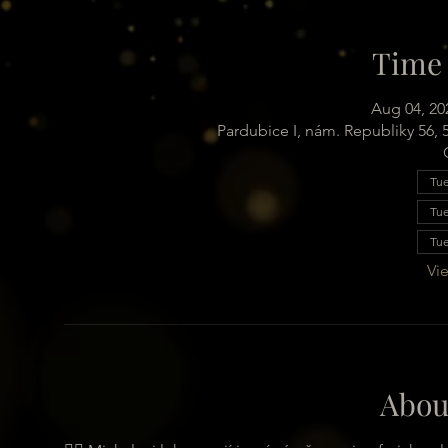
Time 
Aug 04, 20
Pardubice I, nám. Republiky 56,
Tue
Tue
Tue
Vie
Abou