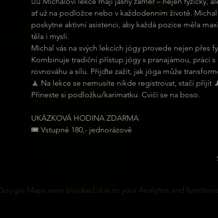
🧘‍♀ Michalovi lekce mají jasný záměr – nejen fyzicky,
ať už na podložce nebo v každodenním životě. Michal 
poskytne aktivní asistenci, aby každá pozice měla maxi
těla i mysli.
Michal vás na svých lekcích jógy provede nejen přes fyz
Kombinuje tradiční přístup jógy s pranajámou, práci s
rovnováhu a sílu. Přijďte zažít, jak jóga může transformo
🧘 Na lekce se nemusíte nikde registrovat, stačí přijít 
Přineste si podložku/karimatku. Cvičí se na boso.
UKÁZKOVÁ HODINA ZDARMA
🎟 Vstupné 180,- jednorázově
Google Maps were blocked due to your Analytics and functional