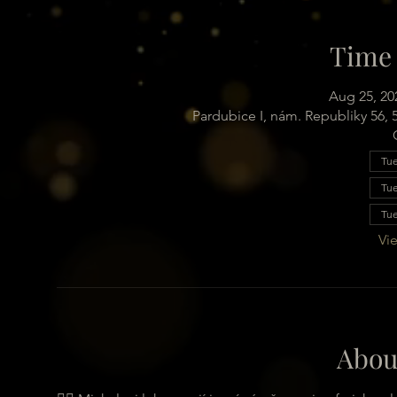
Time 
Aug 25, 20
Pardubice I, nám. Republiky 56,
Tue
Tue
Tue
Vie
Abou