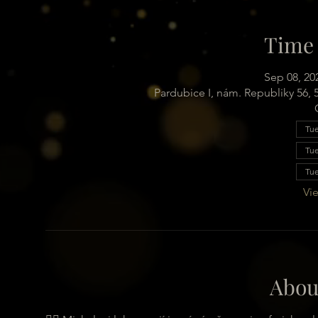
Time 
Sep 08, 20
Pardubice I, nám. Republiky 56,
Tue
Tue
Tue
Vie
Abou