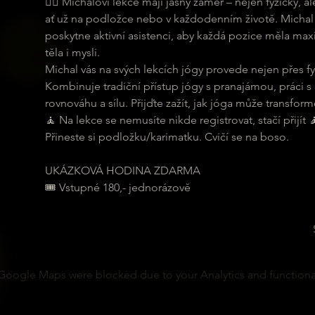
🧘‍♀ Michalovi lekce mají jasný záměr – nejen fyzicky,
ať už na podložce nebo v každodenním životě. Michal 
poskytne aktivní asistenci, aby každá pozice měla maxi
těla i mysli.
Michal vás na svých lekcích jógy provede nejen přes fyz
Kombinuje tradiční přístup jógy s pranajámou, práci s
rovnováhu a sílu. Přijďte zažít, jak jóga může transformo
🧘 Na lekce se nemusíte nikde registrovat, stačí přijít 
Přineste si podložku/karimatku. Cvičí se na boso.
UKÁZKOVÁ HODINA ZDARMA
🎟 Vstupné 180,- jednorázově
Google Maps were blocked due to your Analytics and functional