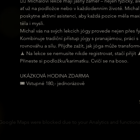
🧘‍♀ Michalovi lekce mají jasný záměr – nejen fyzicky,
ať už na podložce nebo v každodenním životě. Michal 
poskytne aktivní asistenci, aby každá pozice měla maxi
těla i mysli.
Michal vás na svých lekcích jógy provede nejen přes fyz
Kombinuje tradiční přístup jógy s pranajámou, práci s
rovnováhu a sílu. Přijďte zažít, jak jóga může transformo
🧘 Na lekce se nemusíte nikde registrovat, stačí přijít 
Přineste si podložku/karimatku. Cvičí se na boso.
UKÁZKOVÁ HODINA ZDARMA
🎟 Vstupné 180,- jednorázově
Google Maps were blocked due to your Analytics and functional