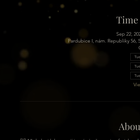
Time 
Sep 22, 20
Pardubice I, nám. Republiky 56,
Tue
Tue
Tue
Vie
Abou