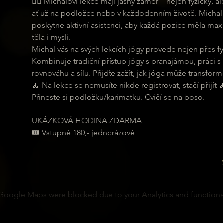
🧘‍♀ Michalovi lekce mají jasný záměr – nejen fyzicky,
ať už na podložce nebo v každodenním životě. Michal 
poskytne aktivní asistenci, aby každá pozice měla maxi
těla i mysli.
Michal vás na svých lekcích jógy provede nejen přes fyz
Kombinuje tradiční přístup jógy s pranajámou, práci s
rovnováhu a sílu. Přijďte zažít, jak jóga může transformo
🧘 Na lekce se nemusíte nikde registrovat, stačí přijít 
Přineste si podložku/karimatku. Cvičí se na boso.
UKÁZKOVÁ HODINA ZDARMA
🎟 Vstupné 180,- jednorázově
Google Maps were blocked due to your Analytics and functional