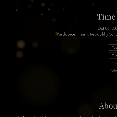
Time 
Oct 06, 20
Pardubice I, nám. Republiky 56,
Tue
Tue
Tue
Vie
Abou