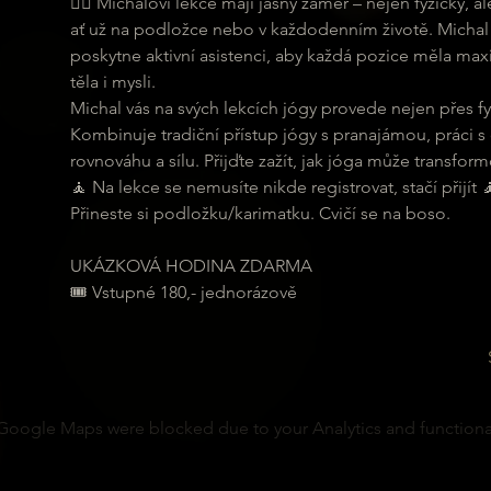
🧘‍♀ Michalovi lekce mají jasný záměr – nejen fyzicky,
ať už na podložce nebo v každodenním životě. Michal 
poskytne aktivní asistenci, aby každá pozice měla maxi
těla i mysli.
Michal vás na svých lekcích jógy provede nejen přes fyz
Kombinuje tradiční přístup jógy s pranajámou, práci s
rovnováhu a sílu. Přijďte zažít, jak jóga může transformo
🧘 Na lekce se nemusíte nikde registrovat, stačí přijít 
Přineste si podložku/karimatku. Cvičí se na boso.
UKÁZKOVÁ HODINA ZDARMA
🎟 Vstupné 180,- jednorázově
Google Maps were blocked due to your Analytics and functional