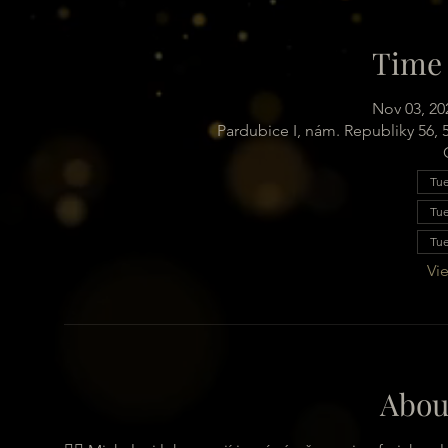
Time 
Nov 03, 20
Pardubice I, nám. Republiky 56,
Tue
Tue
Tue
Vie
Abou