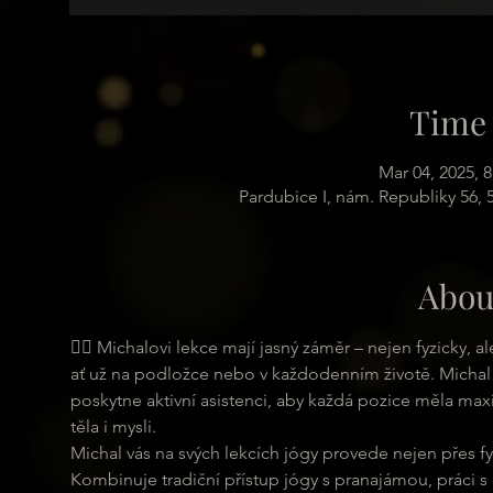
Time 
Mar 04, 2025,
Pardubice I, nám. Republiky 56,
Abou
🧘‍♀ Michalovi lekce mají jasný záměr – nejen fyzicky,
ať už na podložce nebo v každodenním životě. Michal 
poskytne aktivní asistenci, aby každá pozice měla maxi
těla i mysli.
Michal vás na svých lekcích jógy provede nejen přes fyz
Kombinuje tradiční přístup jógy s pranajámou, práci s