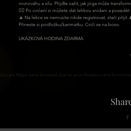
rovnováhu a sílu. Přijďte zažít, jak jóga může transformo
🧘‍♂ Po cvičení si můžete dát lehkou snídani a posedět s
🧘 Na lekce se nemusíte nikde registrovat, stačí přijít 
Přineste si podložku/karimatku. Cvičí se na boso.
UKÁZKOVÁ HODINA ZDARMA
Google Maps were blocked due to your Analytics and functional
Share