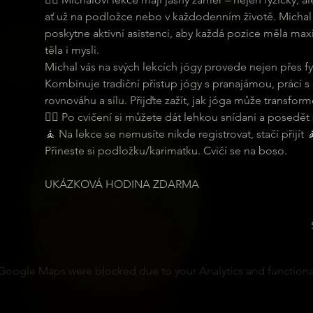
ať už na podložce nebo v každodenním životě. Michal 
poskytne aktivní asistenci, aby každá pozice měla maxi
těla i mysli.
Michal vás na svých lekcích jógy provede nejen přes fyz
Kombinuje tradiční přístup jógy s pranajámou, práci s
rovnováhu a sílu. Přijďte zažít, jak jóga může transformo
🧘‍♂ Po cvičení si můžete dát lehkou snídani a posedět s
🧘 Na lekce se nemusíte nikde registrovat, stačí přijít 
Přineste si podložku/karimatku. Cvičí se na boso.
UKÁZKOVÁ HODINA ZDARMA
Google Maps were blocked due to your Analytics and functional