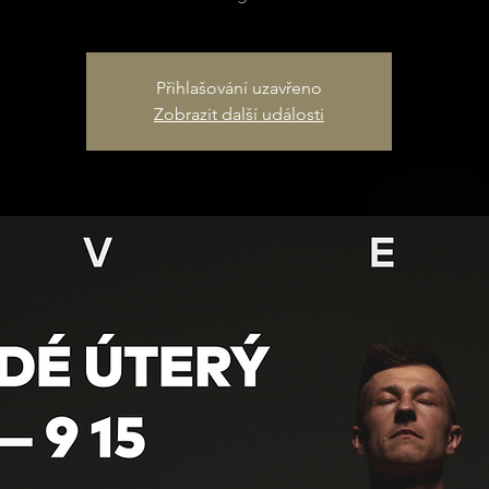
Přihlašování uzavřeno
Zobrazit další události