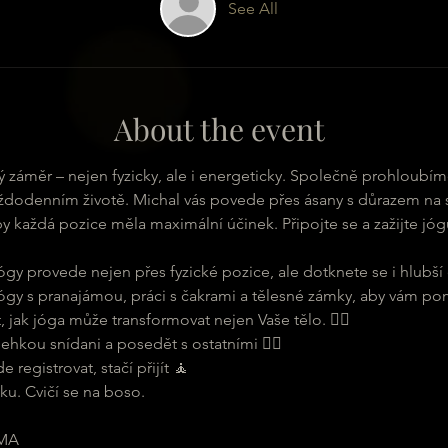
See All
About the event
sný záměr – nejen fyzicky, ale i energeticky. Společně prohloubí
ždodenním životě. Michal vás povede přes ásany s důrazem na sp
aby každá pozice měla maximální účinek. Připojte se a zažijte jóg
ógy provede nejen přes fyzické pozice, ale dotknete se i hlubší 
ógy s pranajámou, práci s čakrami a tělesné zámky, aby vám pom
t, jak jóga může transformovat nejen Vaše tělo. 🧘‍♀
 lehkou snídani a posedět s ostatními 🧘‍♂
registrovat, stačí přijít 🧘
ku. Cvičí se na boso.
MA