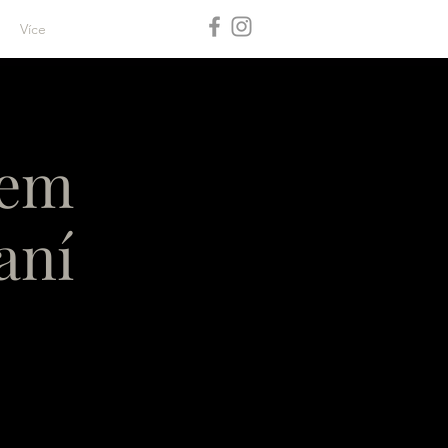
Více
lem
aní