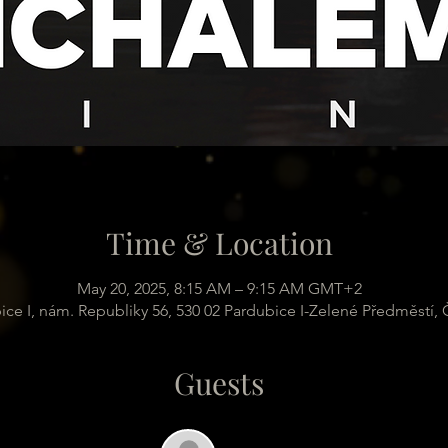
Time & Location
May 20, 2025, 8:15 AM – 9:15 AM GMT+2
ice I, nám. Republiky 56, 530 02 Pardubice I-Zelené Předměstí,
Guests