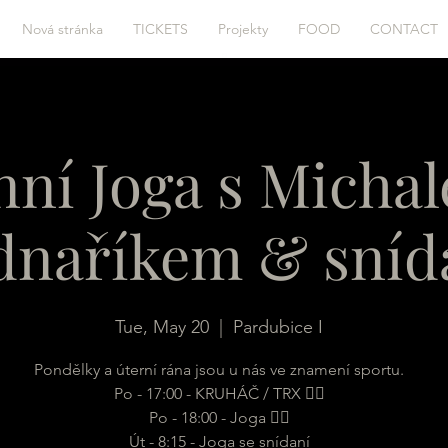
Nová stránka
TICKETS
Projekty
FOOD
CONTACT
nní Joga s Micha
dnaříkem & sníd
Tue, May 20
  |  
Pardubice I
Pondělky a úterní rána jsou u nás ve znamení sportu.
Po - 17:00 - KRUHÁČ / TRX 🏋️‍♂️
Po - 18:00 - Joga 🧘‍♀️
Út - 8:15 - Joga se snídaní