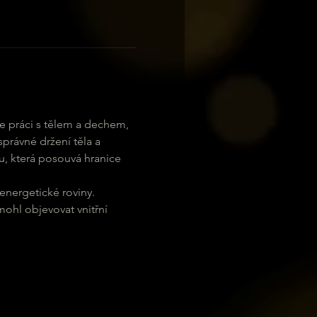
me práci s tělem a dechem, 
rávné držení těla a 
u, která posouvá hranice 
energetické roviny. 
ohl objevovat vnitřní 