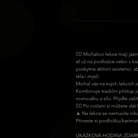
🧘‍♀ Michalovi lekce mají ja
ať už na podložce nebo v ka
poskytne aktivní asistenci, 
těla i mysli.
Michal vás na svých lekcích j
Kombinuje tradiční přístup j
rovnováhu a sílu. Přijďte zaží
🧘‍♂ Po cvičení si můžete dát
🧘 Na lekce se nemusíte nikde 
Přineste si podložku/karimat
UKÁZKOVÁ HODINA ZDAR