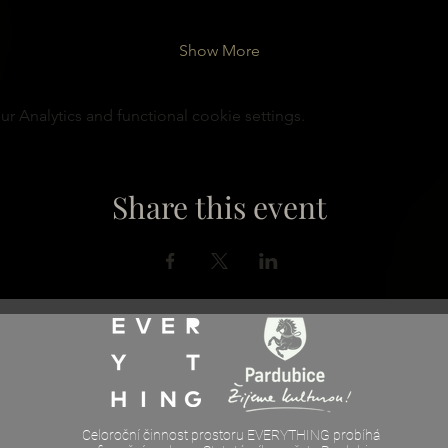
Show More
 Analytics and functional cookie settings.
Share this event
Celoroční činnost prostoru EVERYTHING probíhá