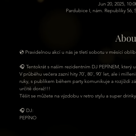
Jun 20, 2025, 10:
Pardubice I, nám. Republiky 56,
Abou
💿 Pravidelnou akcí u nás je třetí sobotu v měsící ob
🎧 Tentokrát s naším rezidentním DJ PEPÍNEM, který u 
V průběhu večera zazní hity 70´, 80´, 90´ let, ale i mil
ruky, s publikem během party komunikuje a rozjíždí záb
určitě doraž!!!
Těšit se můžete na výzdobu v retro stylu a super drinky
🎧 DJ:
PEPÍNO