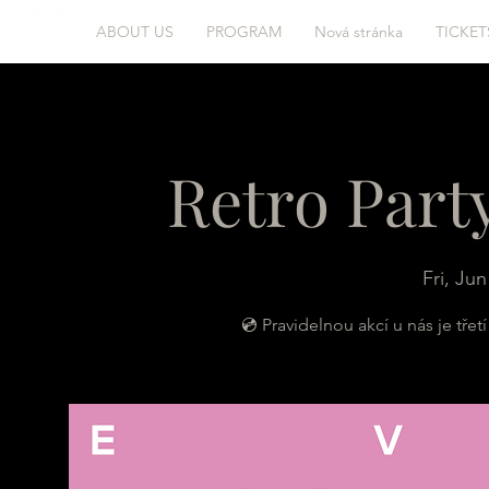
ABOUT US
PROGRAM
Nová stránka
TICKET
Retro Part
Fri, Jun
💿 Pravidelnou akcí u nás je tř