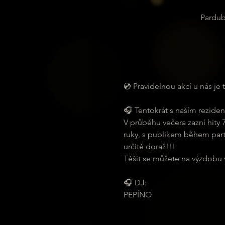
Pardub
💿 Pravidelnou akcí u nás j
🎧 Tentokrát s naším reziden
V průběhu večera zazní hity 7
ruky, s publikem během party
určitě doraž!!!
Těšit se můžete na výzdobu v 
🎧 DJ:
PEPÍNO