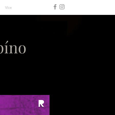
Více
píno