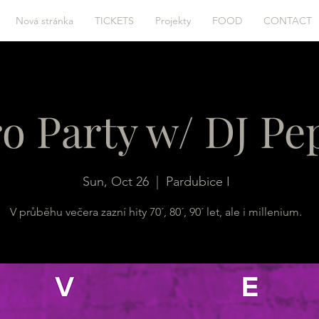
Nová stránka
TICKETS
Projekty
FOOD
CONTACT
o Party w/ DJ Pe
Sun, Oct 26
  |  
Pardubice I
V průběhu večera zazní hity 70´, 80´, 90´ let, ale i millenium.