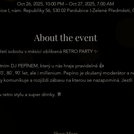
Oct 26, 2025, 10:00 PM – Oct 27, 2025, 7:00 AM
ice I, nám. Republiky 56, 530 02 Pardubice I-Zelené Předměstí,
About the event
e třetí sobotu v měsící oblíbená RETRO PARTY ✨
tním DJ PEPÍNEM, který u nás hraje pravidelně 👍
0´, 80´, 90´ let, ale i millenium. Pepíno je zkušený moderátor a n
 komunikuje a rozjíždí zábavu na kterou se nazapomíná. Jestli m
retro stylu a super drinky. 🥂
Show More