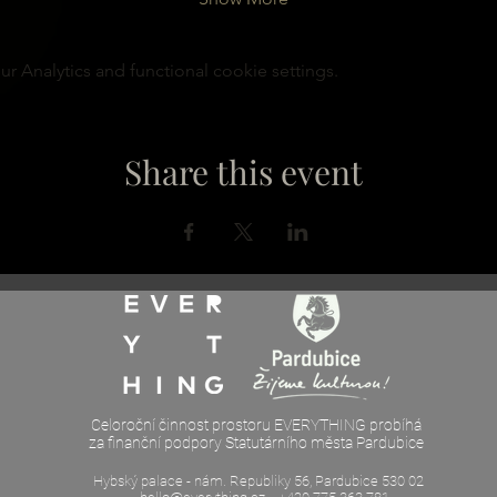
 Analytics and functional cookie settings.
Share this event
Celoroční činnost prostoru EVERYTHING probíhá
za finanční podpory Statutárního města Pardubice
Hybský palace - nám. Republiky 56, Pardubice 530 02