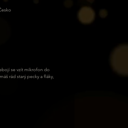
 Česko
ebojí se vzít mikrofon do 
áš rád starý pecky a fláky, 