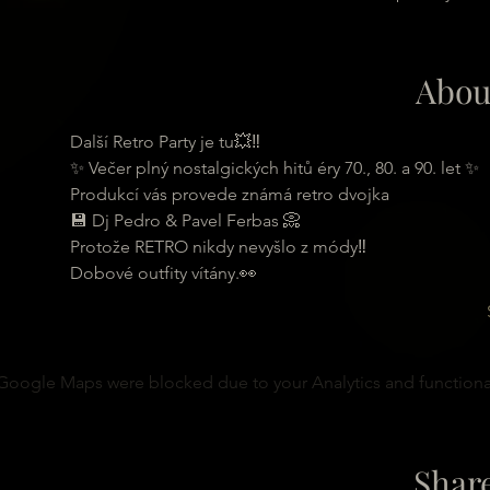
Abou
Další Retro Party je tu💥‼
✨ Večer plný nostalgických hitů éry 70., 80. a 90. let ✨ 
Produkcí vás provede známá retro dvojka
💾 Dj Pedro & Pavel Ferbas 📀
Protože RETRO nikdy nevyšlo z módy‼
Dobové outfity vítány.👀
Google Maps were blocked due to your Analytics and functional
Share