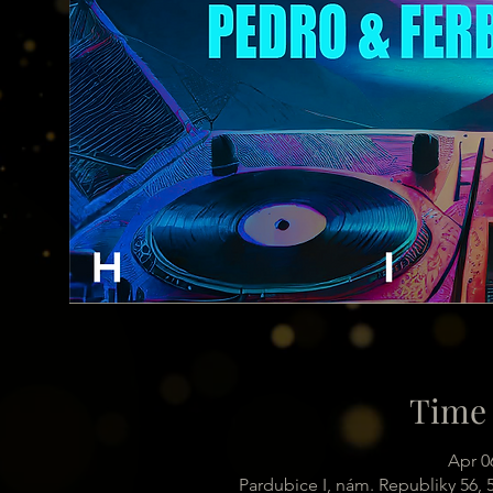
Time 
Apr 0
Pardubice I, nám. Republiky 56,