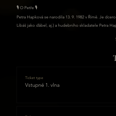
🎙️ O Petře 🎙️
Petra Hapková se narodila 13. 9. 1982 v Římě. Je dcerou
Líbáš jako ďábel, aj.) a hudebního skladatele Petra Ha
Ticket type
Vstupné 1. vlna