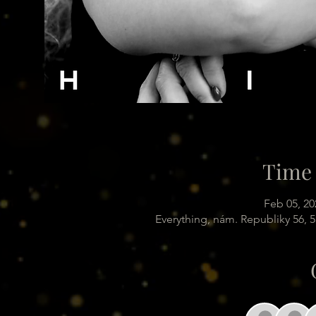
Time 
Feb 05, 20
Everything, nám. Republiky 56, 