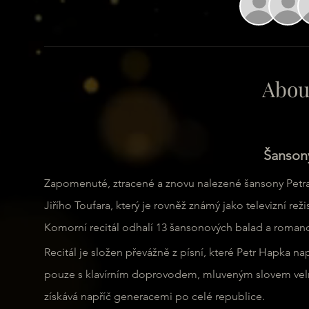
Abou
Šanson
Zapomenuté, ztracené a znovu nalezené šansony Petra 
Jiřího Toufara, který je rovněž známý jako televizní rež
Komorní recitál odhalí 13 šansonových balad a romanc
Recitál je složen převážně z písní, které Petr Hapka na
pouze s klavírním doprovodem, mluveným slovem velmi 
získává napříč generacemi po celé republice.