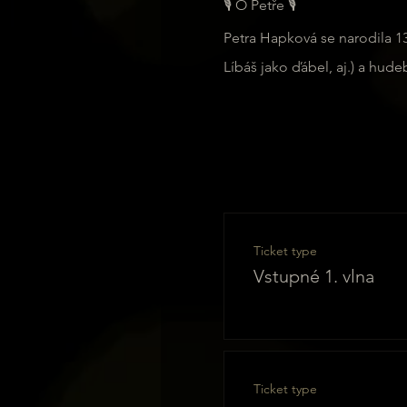
🎙️ O Petře 🎙️
Petra Hapková se narodila 13.
Líbáš jako ďábel, aj.) a hud
Ticket type
Vstupné 1. vlna
Ticket type