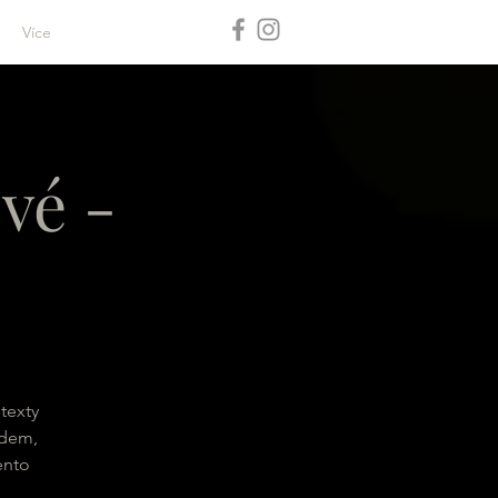
Více
vé -
 texty
odem,
ento