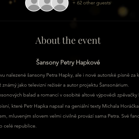
+ 62 other guests
About the event
Šansony Petry Hapkové
u nalezené šansony Petra Hapky, ale i nové autorské písně za 
ěž známý jako televizní režisér a autor projektu Šansonárium. 
ansonových balad a romancí v osobité altové výpovědi zpěvačky 
písní, které Petr Hapka napsal na geniální texty Michala Horáčka
m, mluveným slovem velmi civilně provází sama Petra. Své fanou
o celé republice.