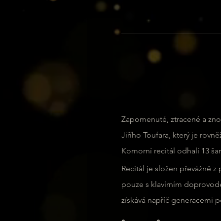
Zapomenuté, ztracené a znov
Jiřího Toufara, který je rovn
Komorní recitál odhalí 13 š
Recitál je složen převážně z 
pouze s klavírním doprovode
získává napříč generacemi p