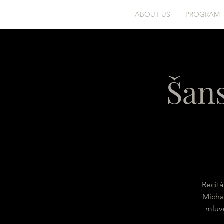
ABOUT US
PROGRAM
Šan
Recitá
Micha
mluve