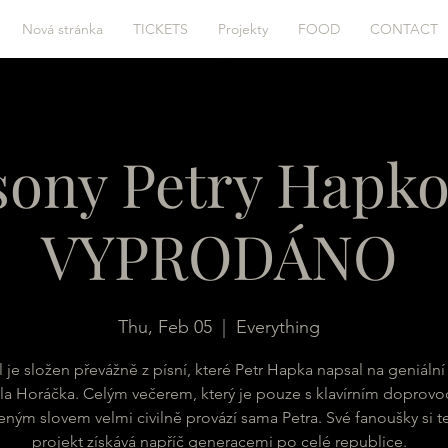
Nová stránka
TICKETS
Projekty
FOOD
CONTACT
sony Petry Hapko
VYPRODÁNO
Thu, Feb 05
  |  
Everything
l je složen převážně z písní, které Petr Hapka napsal na geniální
la Horáčka. Celým večerem, který je pouze s klavírním doprov
ným slovem velmi civilně provází sama Petra. Své fanoušky si t
projekt získává napříč generacemi po celé republice.