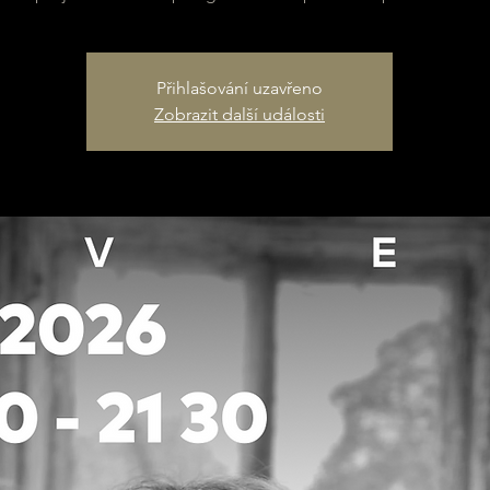
Přihlašování uzavřeno
Zobrazit další události