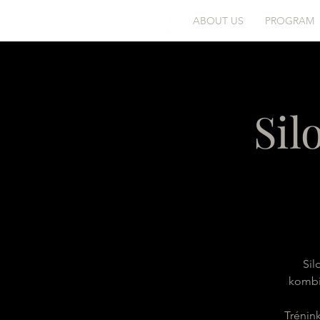
ABOUT US
PROGRAM
Sil
Sil
kombin
Trénink