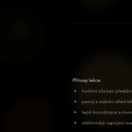
Přínosy lekce:
funkční síla bez přetěžo
pevný a stabilní střed tě
lepší koordinace a rov
efektivnější zapojení sva