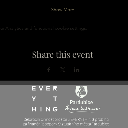
Show More
 Analytics and functional cookie settings.
Share this event
Celoroční činnost prostoru EVERYTHING probíhá
za finanční podpory Statutárního města Pardubice