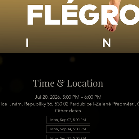
Time & Location
Jul 20, 2026, 5:00 PM – 6:00 PM
ice I, nám. Republiky 56, 530 02 Pardubice I-Zelené Předměstí,
Other dates
Mon, Sep 07, 5:00 PM
Mon, Sep 14, 5:00 PM
Mon, Sep 21, 5:00 PM