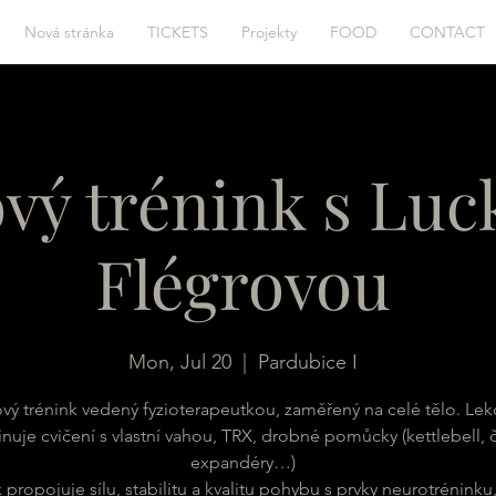
Nová stránka
TICKETS
Projekty
FOOD
CONTACT
ový trénink s Lu
Flégrovou
Mon, Jul 20
  |  
Pardubice I
ový trénink vedený fyzioterapeutkou, zaměřený na celé tělo. Lek
uje cvičení s vlastní vahou, TRX, drobné pomůcky (kettlebell, č
expandéry…)
 propojuje sílu, stabilitu a kvalitu pohybu s prvky neurotréninku,