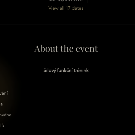
View all 17 dates
About the event
Silový funkční trénink
vání
la
nováha
lů