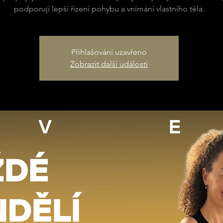
podporují lepší řízení pohybu a vnímání vlastního těla.
Přihlašování uzavřeno
Zobrazit další události