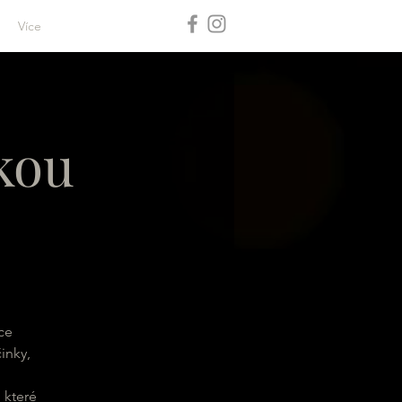
Více
ckou
ce
inky,
 které