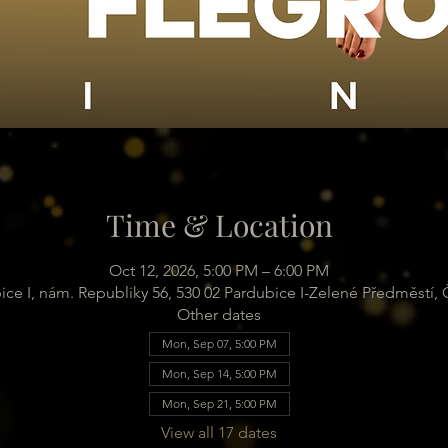
Time & Location
Oct 12, 2026, 5:00 PM – 6:00 PM
ice I, nám. Republiky 56, 530 02 Pardubice I-Zelené Předměstí,
Other dates
Mon, Sep 07, 5:00 PM
Mon, Sep 14, 5:00 PM
Mon, Sep 21, 5:00 PM
View all 17 dates