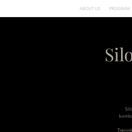
ABOUT US
PROGRAM
Sil
Sil
kombin
Trénink