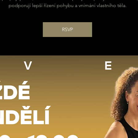
podporují lepší řízení pohybu a vnímání vlastního těla.
RSVP