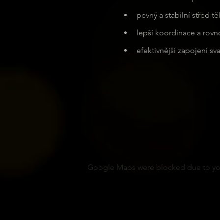
pevný a stabilní střed tě
lepší koordinace a rov
efektivnější zapojení sva
Google Maps were blocked due to your