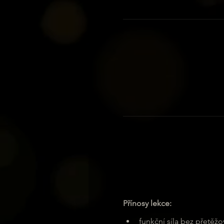
Přínosy lekce:
funkční síla bez přetěžo