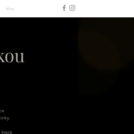
Více
ckou
ce
inky,
 které