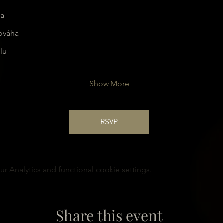
la
nováha
lů
Show More
RSVP
 Analytics and functional cookie settings.
Share this event