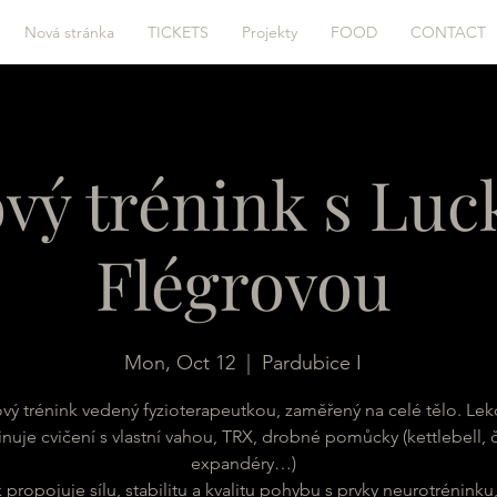
Nová stránka
TICKETS
Projekty
FOOD
CONTACT
ový trénink s Lu
Flégrovou
Mon, Oct 12
  |  
Pardubice I
ový trénink vedený fyzioterapeutkou, zaměřený na celé tělo. Lek
uje cvičení s vlastní vahou, TRX, drobné pomůcky (kettlebell, č
expandéry…)
 propojuje sílu, stabilitu a kvalitu pohybu s prvky neurotréninku,