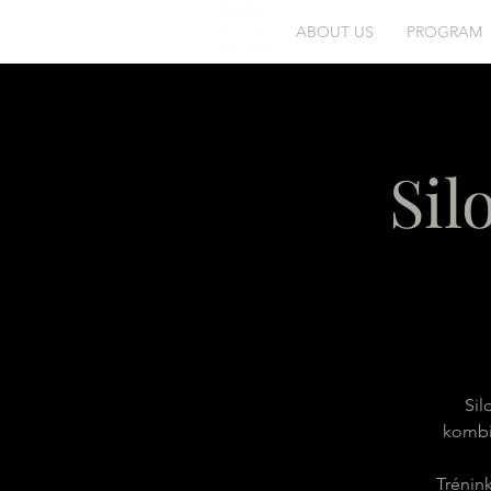
ABOUT US
PROGRAM
Sil
Sil
kombin
Trénink