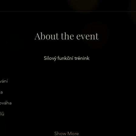
About the event
Silový funkční trénink
vání
la
nováha
lů
Show More