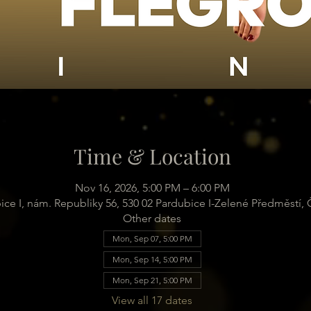
Time & Location
Nov 16, 2026, 5:00 PM – 6:00 PM
ice I, nám. Republiky 56, 530 02 Pardubice I-Zelené Předměstí,
Other dates
Mon, Sep 07, 5:00 PM
Mon, Sep 14, 5:00 PM
Mon, Sep 21, 5:00 PM
View all 17 dates