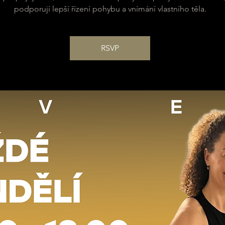
podporují lepší řízení pohybu a vnímání vlastního těla.
RSVP