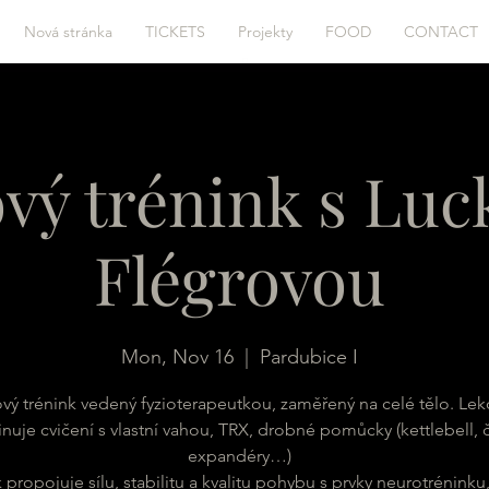
Nová stránka
TICKETS
Projekty
FOOD
CONTACT
ový trénink s Lu
Flégrovou
Mon, Nov 16
  |  
Pardubice I
ový trénink vedený fyzioterapeutkou, zaměřený na celé tělo. Lek
uje cvičení s vlastní vahou, TRX, drobné pomůcky (kettlebell, č
expandéry…)
 propojuje sílu, stabilitu a kvalitu pohybu s prvky neurotréninku,