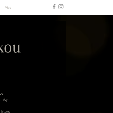
Více
ckou
ce
inky,
 které