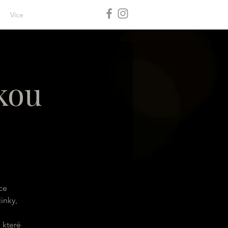
Více
ckou
ce
inky,
 které