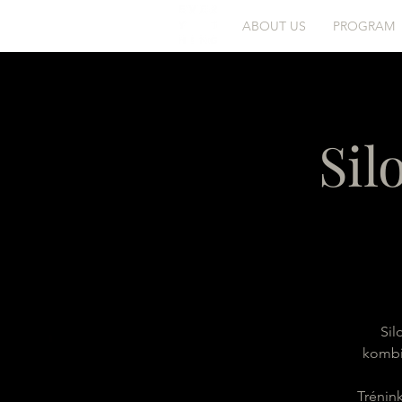
ABOUT US
PROGRAM
Sil
Sil
kombin
Trénink