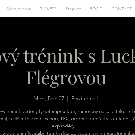
Nová stránka
TICKETS
Projekty
FOOD
CONTACT
ový trénink s Lu
Flégrovou
Mon, Dec 07
  |  
Pardubice I
ový trénink vedený fyzioterapeutkou, zaměřený na celé tělo. Lek
uje cvičení s vlastní vahou, TRX, drobné pomůcky (kettlebell, č
expandéry…)
 propojuje sílu, stabilitu a kvalitu pohybu s prvky neurotréninku,