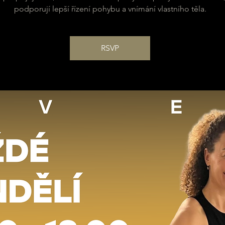
podporují lepší řízení pohybu a vnímání vlastního těla.
RSVP