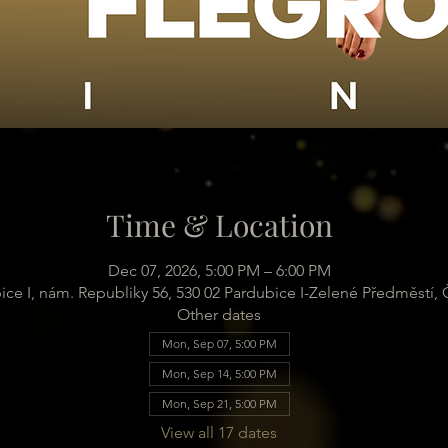
Time & Location
Dec 07, 2026, 5:00 PM – 6:00 PM
ice I, nám. Republiky 56, 530 02 Pardubice I-Zelené Předměstí,
Other dates
Mon, Sep 07, 5:00 PM
Mon, Sep 14, 5:00 PM
Mon, Sep 21, 5:00 PM
View all 17 dates