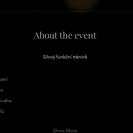
About the event
Silový funkční trénink
vání
la
nováha
lů
Show More