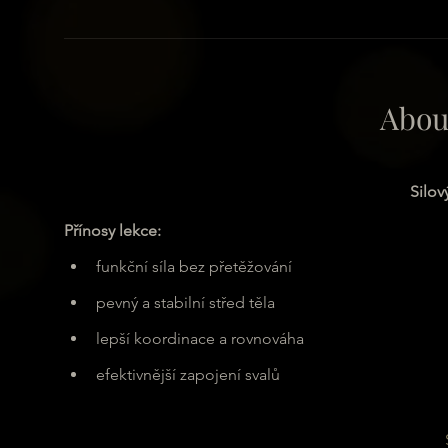
Abou
Silov
Přínosy lekce:
funkční síla bez přetěžování
pevný a stabilní střed těla
lepší koordinace a rovnováha
efektivnější zapojení svalů