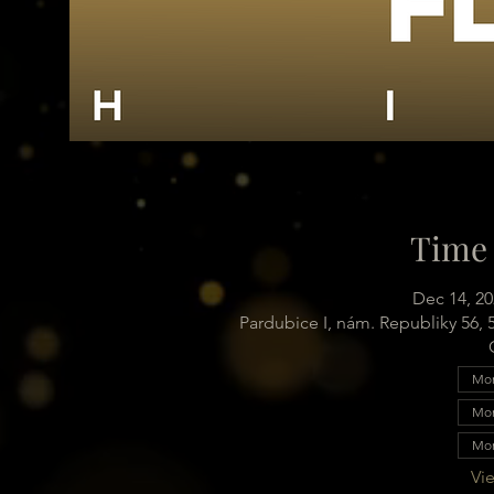
Time 
Dec 14, 20
Pardubice I, nám. Republiky 56,
Mon
Mon
Mon
Vie