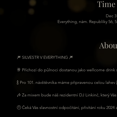
Time 
Dec 3
Everything, nám. Republiky 56, 
Abou
🎆 SILVESTR V EVERYTHING 🎆
🥂 Příchozí do půlnoci dostanou jako wellcome drink
🍾 Pro 101. návštěvníka máme připravenou celou lahev 
🎶 Za mixem bude náš rezidentní DJ Linkinč, který Vás 
🕛 Čeká Vás slavnostní odpočítání, přivítání roku 2024 