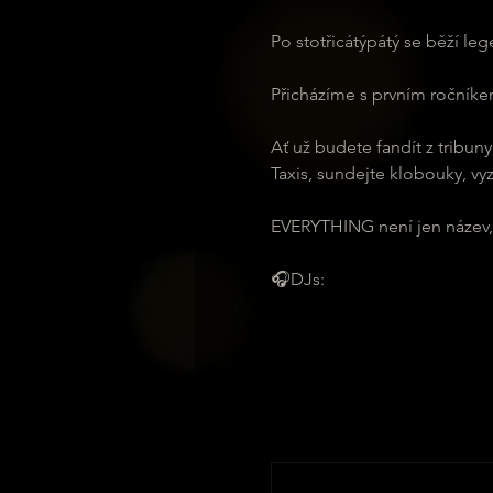
Po stotřicátýpátý se běží le
Přicházíme s prvním ročníkem
Ať už budete fandít z tribun
Taxis, sundejte klobouky, vy
EVERYTHING není jen název, n
🎧DJs: