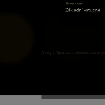
Ticket type
Základní vstupné
Google Maps were blocked due to your