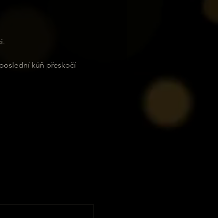
i.
 poslední kůň přeskočí 