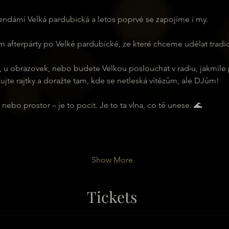
gendární Velká pardubická a letos poprvé se zapojíme i my. 
 afterpárty po Velké pardubické, ze které chceme udělat tradic
y, u obrazovek, nebo budete Velkou poslouchat v radiu, jakmile
zujte rajtky a doražte tam, kde se netleská vítězům, ale DJům!
ebo prostor – je to pocit. Je to ta vlna, co tě unese. 🌊
Show More
Tickets