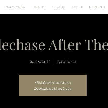
Nová stránka
TICKETS
Projekty
FOOD
CONTACT
lechase After Th
Sat, Oct 11
  |  
Pardubice
Přihlašování uzavřeno
Zobrazit další události