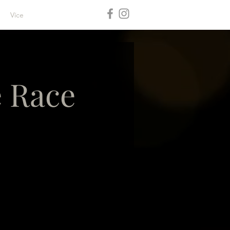
Více
e Race