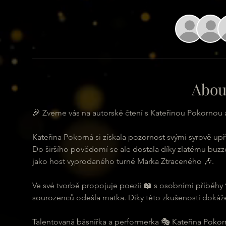
Abou
🎉 Zveme vás na autorské čtení s Kateřinou Pokornou 
Kateřina Pokorná si získala pozornost svými syrově up
Do širšího povědomí se ale dostala díky zlatému buzz
jako host vyprodaného turné Marka Ztraceného 🎶.
Ve své tvorbě propojuje poezii 📖 s osobními příběhy 💔
sourozenců odešla matka. Díky této zkušenosti dokáže 
Talentovaná básnířka a performerka 🎭 Kateřina Pokorn