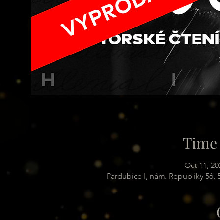
Time 
Oct 11, 20
Pardubice I, nám. Republiky 56,