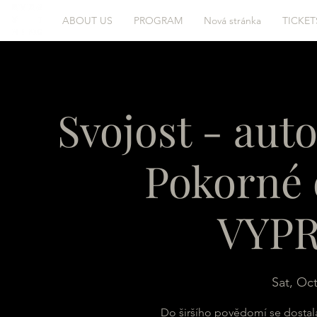
ABOUT US
PROGRAM
Nová stránka
TICKET
Svojost - aut
Pokorné 
VYP
Sat, Oct
Do širšího povědomí se dostal