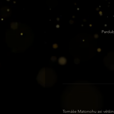
Pardub
Tomáše Matonohu asi většina 