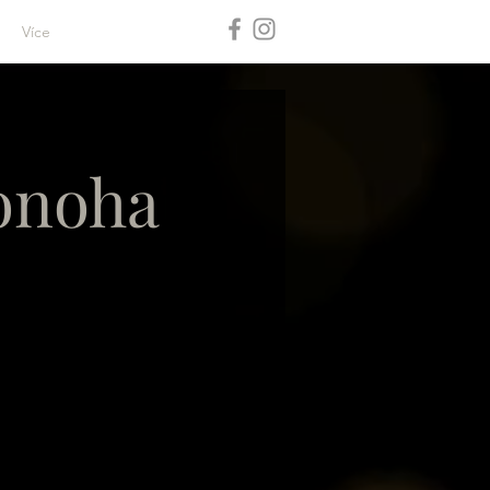
Více
onoha