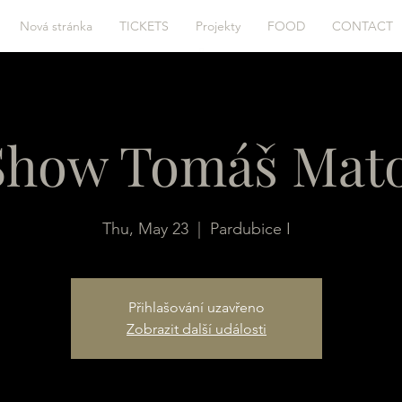
Nová stránka
TICKETS
Projekty
FOOD
CONTACT
 Show Tomáš Mat
Thu, May 23
  |  
Pardubice I
Přihlašování uzavřeno
Zobrazit další události