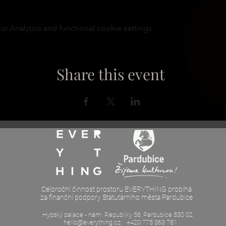
 Analytics and functional cookie settings.
Share this event
Celoroční činnost prostoru EVERYTHING probíhá
za finanční podpory Statutárního města Pardubice
Hybský palace - nám. Republiky 56, Pardubice 530 02
hello@everything.cz
+420 775 363 781