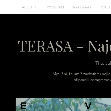
ABOUT US
PROGRAM
Nová stránka
TICKET
TERASA - Najd
Thu, Jul
Myslíš si, že umíš zachytit tu nej
připravili instagramo