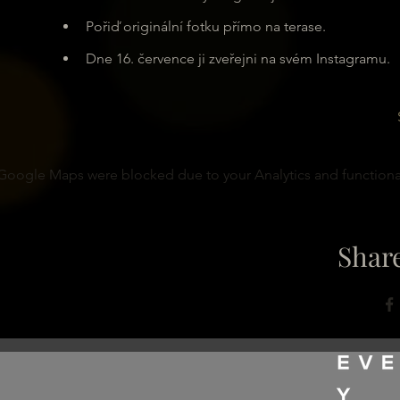
Pořiď originální fotku přímo na terase.
Dne 16. července ji zveřejni na svém Instagramu.
Google Maps were blocked due to your Analytics and functional
Share