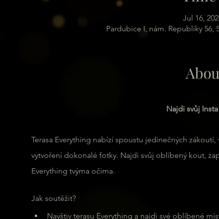
Jul 16, 20
Pardubice I, nám. Republiky 56,
Abou
Najdi svůj Inst
Terasa Everything nabízí spoustu jedinečných zákoutí, vý
vytvoření dokonalé fotky. Najdi svůj oblíbený kout, zapo
Everything tvýma očima.
Jak soutěžit?
Navštiv terasu Everything a najdi své oblíbené mís