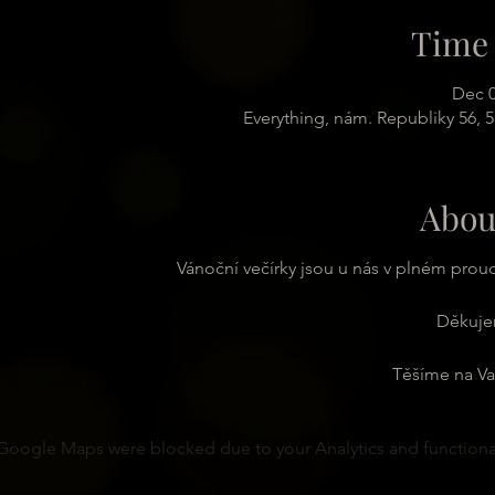
Time 
Dec 0
Everything, nám. Republiky 56, 
Abou
Vánoční večírky jsou u nás v plném pro
Děkuje
Těšíme na Va
Google Maps were blocked due to your Analytics and functional