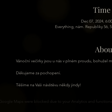
Time 
Dec 07, 2024, 6:0
Everything, nám. Republiky 56, 
Abou
Vánoční večírky jsou u nás v plném proudu, bohužel 
Děkujeme za pochopení.
Těšíme na Vaši návštěvu někdy jindy!
Google Maps were blocked due to your Analytics and functional